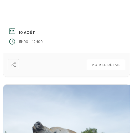
fabriqués ? Venez, […]
10 AOÛT
–
11H00
12H00
VOIR LE DÉTAIL