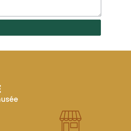
E
musée