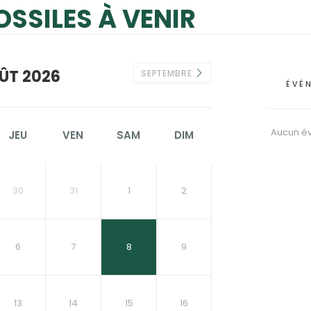
OSSILES À VENIR
ÛT 2026
SEPTEMBRE
ÉVÉ
Aucun é
JEU
VEN
SAM
DIM
30
31
1
2
6
7
8
9
13
14
15
16