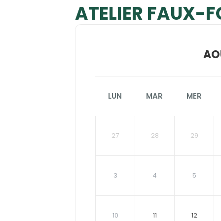
ATELIER FAUX-F
AO
LUN
MAR
MER
27
28
29
3
4
5
10
11
12