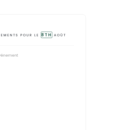
8TH
NEMENTS POUR LE
AOÛT
vénement