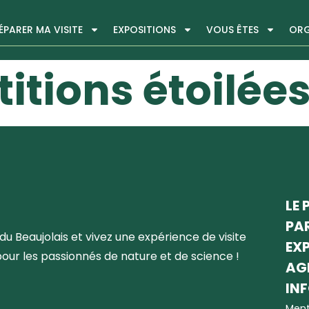
ÉPARER MA VISITE
EXPOSITIONS
VOUS ÊTES
ORG
titions étoilée
LE 
PA
du Beaujolais et vivez une expérience de visite
EX
pour les passionnés de nature et de science !
AG
IN
Ment